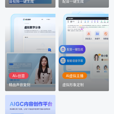
音视频一键生成
配音一键生成
AI+创意
AI虚拟主播
精品声音复刻
虚拟形象定制
AI+创意：AIGC 能力集中
讯飞智作：让每一个内容
展示窗口，体验 AIGC 给
创作者高效生产灵活定制
生活和生产带来的改变
AI+创意
AI虚拟主播
精品声音复刻
虚拟形象定制