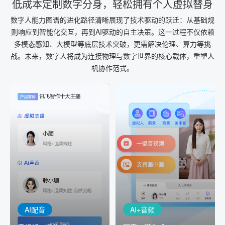
低成本定制数字分身，轻松拥有个人虚拟替身
数字人能力图谱的进化路径清晰展现了技术驱动的跃迁：从基础规
则响应到智能化交互，再到AI驱动的自主决策。这一过程不仅依赖
多模态感知、大模型等底层技术突破，更需解决伦理、算力等挑
战。未来，数字人将成为连接物理与数字世界的核心载体，重塑人
机协作范式。
AI+音频
AI配音
配音一键生成
音视频一键生成
AI+音频：基于全球领先的
AI+视频：在虚拟"AI演播
TTS能力打造的AI音频制作
室"中输入文本或录音，一
工具，输入文本、选择发
键完成音、视频作品的输
音人即可一键生成专业音
出
频
AI配音
AI+音频