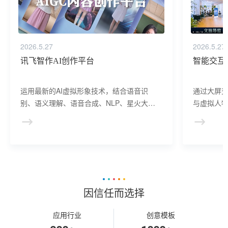
2026.5.27
2026.5.27
讯飞智作AI创作平台
智能交互
运用最新的AI虚拟形象技术，结合语音识
通过大屏
别、语义理解、语音合成、NLP、星火大模
与虚拟人物
型等AI核心技术， 提供虚拟人形象资产构
于业务咨
建、AI驱动、多模态交互的多场景虚拟人产
景，可广
品服务。
等业务领
因信任而选择
应用行业
创意模板