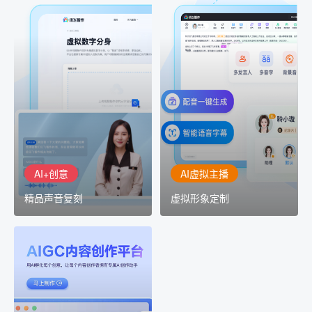
AI+创意
AI虚拟主播
精品声音复刻
虚拟形象定制
AI+创意：AIGC 能力集中
讯飞智作：让每一个内容
展示窗口，体验 AIGC 给
创作者高效生产灵活定制
生活和生产带来的改变
AI+创意
AI虚拟主播
精品声音复刻
虚拟形象定制
AIGC平台
用AI孵化每个创意