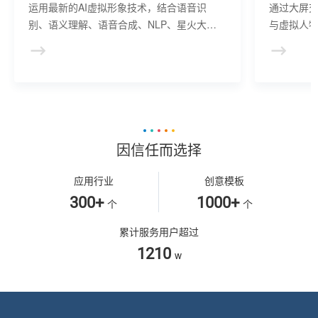
运用最新的AI虚拟形象技术，结合语音识
通过大屏
别、语义理解、语音合成、NLP、星火大模
与虚拟人物
型等AI核心技术， 提供虚拟人形象资产构
于业务咨
建、AI驱动、多模态交互的多场景虚拟人产
景，可广
品服务。
等业务领
因信任而选择
应用行业
创意模板
300+
1000+
个
个
累计服务用户超过
1210
w