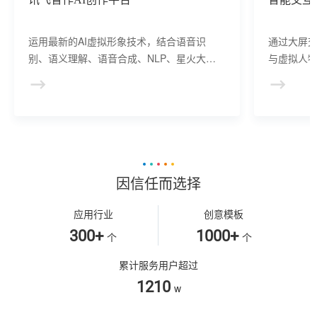
运用最新的AI虚拟形象技术，结合语音识
通过大屏
别、语义理解、语音合成、NLP、星火大模
与虚拟人物
型等AI核心技术， 提供虚拟人形象资产构
于业务咨
建、AI驱动、多模态交互的多场景虚拟人产
景，可广
品服务。
等业务领
因信任而选择
应用行业
创意模板
300+
1000+
个
个
累计服务用户超过
1210
w