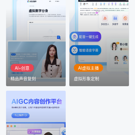
AI+创意
AI虚拟主播
精品声音复刻
虚拟形象定制
AI+创意：AIGC 能力集中
讯飞智作：让每一个内容
展示窗口，体验 AIGC 给
创作者高效生产灵活定制
生活和生产带来的改变
AI+创意
AI虚拟主播
精品声音复刻
虚拟形象定制
AIGC平台
用AI孵化每个创意
讯飞AIGC平台：让每个创