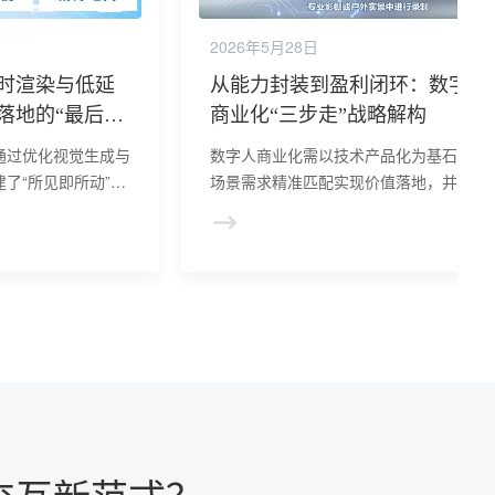
2026年5月28日
时渲染与低延
从能力封装到盈利闭环：数字人
落地的“最后一
商业化“三步走”战略解构
通过优化视觉生成与
数字人商业化需以技术产品化为基石，通
了“所见即所动”的
场景需求精准匹配实现价值落地，并依托
进一步融合AI算力
阅制、效果付费等创新模式构建可持续生
，突破复杂场景下的
态。未来需进一步打通数据孤岛、优化成
推动数字人向更高真
结构，推动数字人从“技术演示”向“规模化
向演进。
创收”跃迁，释放千亿级市场潜力。