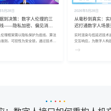
年5月28日
2026年5月28日
据到决策：数字人伦理的三
从毫秒到真实：实
线——隐私加密、偏见消解
迟打通数字人场景
险制动
公里”
人伦理框架需以隐私保护为底线、算法
实时渲染与低延迟技术
为准则、可控性为安全锁，通过技术
交互响应，为数字人构建
联邦学习、公平性算法）与制度（如数
沉浸式体验基础。未来需
计、伦理审查）协同，构建“技术向善”
优化、网络切片等创新
束机制。未来需推动跨行业伦理标准统
算力瓶颈与网络抖动，
避免因场景差异导致监管真空，确保数
实感、更强交互性的方
能力发展与社会价值同频。