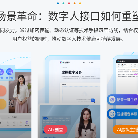
场景革命：数字人接口如何重
同发力。通过加密传输、动态认证等技术手段筑牢防线，结合权
用户权益的同时，推动数字人技术健康可持续发展。
AI+创意
AI虚拟主播
生成
精品声音复刻
虚拟形象
基于全球领先的
AI+创意：AIGC 能力集中展
的AI音频制作
讯飞智作：让
示窗口，体验 AIGC 给生活
本、选择发音
作者高效生产
和生产带来的改变
成专业音频
AI+创意
AI虚拟主