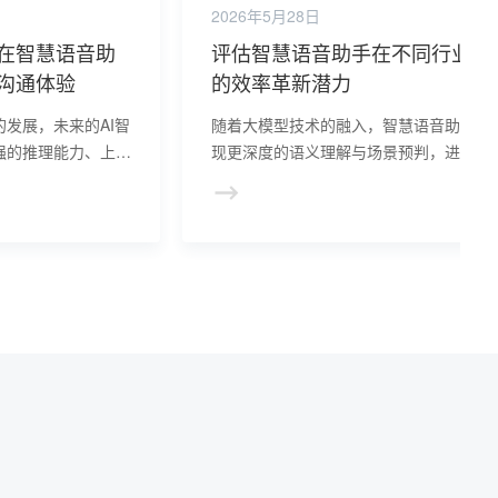
2026年5月28日
在智慧语音助
评估智慧语音助手在不同行业中
沟通体验
的效率革新潜力
发展，未来的AI智
随着大模型技术的融入，智慧语音助手将
强的推理能力、上下
现更深度的语义理解与场景预判，进一步
互体验，最终实现与
破设备壁垒，成为跨场景、全链路的智能
。
务中枢。从 “响应指令” 到 “预判需求”，语
音助手正以 “无形之声”，让智慧生活触手
及。
？