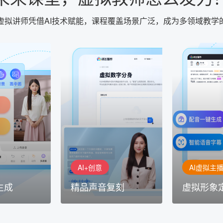
虚拟讲师凭借AI技术赋能，课程覆盖场景广泛，成为多领域教学
AI+创意
AI虚拟主播
生成
精品声音复刻
虚拟形象
基于全球领先的
AI+创意：AIGC 能力集中展
的AI音频制作
讯飞智作：让
示窗口，体验 AIGC 给生活
本、选择发音
作者高效生产
和生产带来的改变
成专业音频
AI+创意
AI虚拟主
生成
精品声音复刻
虚拟形象