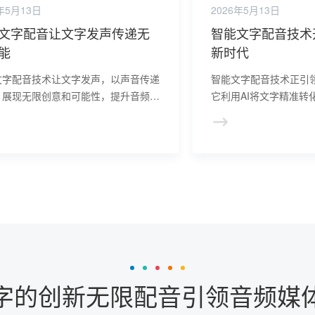
年5月13日
2026年5月13日
文字配音让文字发声传递无
智能文字配音技术
能
新时代
文字配音技术让文字发声，以声音传递
智能文字配音技术正引
，展现无限创意和可能性，提升音频内
它利用AI将文字精准转
产效率和质量，为信息传播和交流带来
应用于有声读物、教育
择。
高了语音合成的质量和
作的创新，为人们带来
感受。
字的创新无限配音引领音频媒