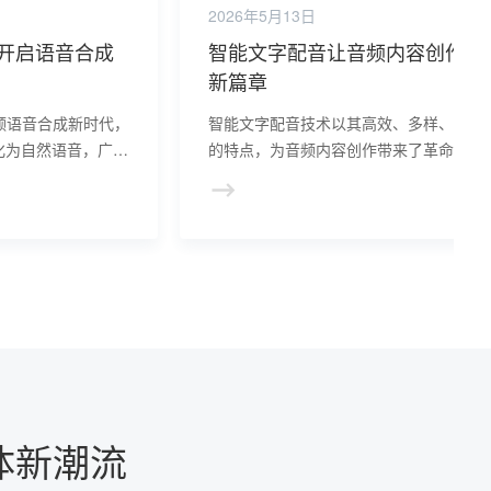
2026年5月13日
开启语音合成
智能文字配音让音频内容创作的
新篇章
领语音合成新时代，
智能文字配音技术以其高效、多样、个性
化为自然语音，广泛
的特点，为音频内容创作带来了革命性的
等领域。这项技术提
化，开启了音频创作的新篇章，让音频内
效率，推动了音频创
更加丰富多彩，更具吸引力。
更丰富、多元的听觉
体新潮流