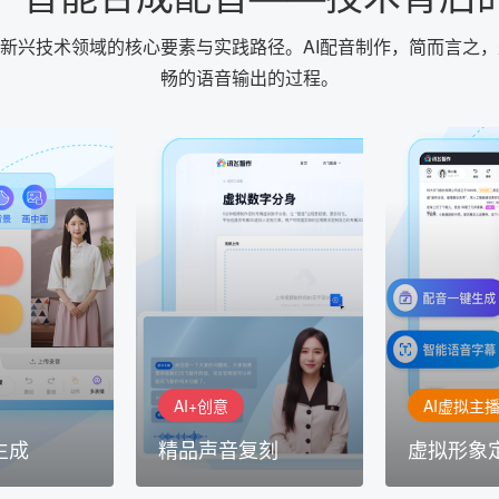
一新兴技术领域的核心要素与实践路径。AI配音制作，简而言之
畅的语音输出的过程。
AI+创意
AI虚拟主播
生成
精品声音复刻
虚拟形象
基于全球领先的
AI+创意：AIGC 能力集中展
的AI音频制作
讯飞智作：让
示窗口，体验 AIGC 给生活
本、选择发音
作者高效生产
和生产带来的改变
成专业音频
AI+创意
AI虚拟主
生成
精品声音复刻
虚拟形象