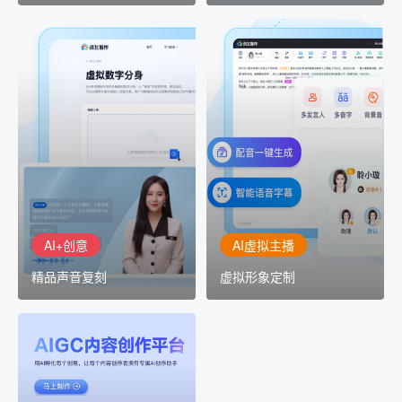
AI+创意
AI虚拟主播
精品声音复刻
虚拟形象定制
AI+创意：AIGC 能力集中
讯飞智作：让每一个内容
展示窗口，体验 AIGC 给
创作者高效生产灵活定制
生活和生产带来的改变
AI+创意
AI虚拟主播
精品声音复刻
虚拟形象定制
AIGC平台