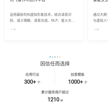
运用最新的AI虚拟形象技术，结合语音识
通过大屏
别、语义理解、语音合成、NLP、星火大模
与虚拟人物
型等AI核心技术， 提供虚拟人形象资产构
于业务咨
建、AI驱动、多模态交互的多场景虚拟人产
景，可广
品服务。
等业务领
因信任而选择
应用行业
创意模板
300+
1000+
个
个
累计服务用户超过
1210
w