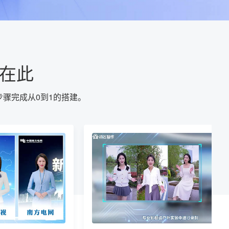
程在此
步骤完成从0到1的搭建。