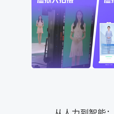
从人力到智能