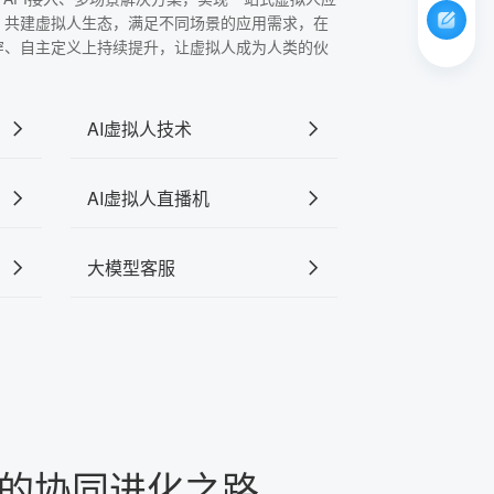
，共建虚拟人生态，满足不同场景的应用需求，在
穿、自主定义上持续提升，让虚拟人成为人类的伙
AI虚拟人技术
AI虚拟人直播机
大模型客服
的协同进化之路