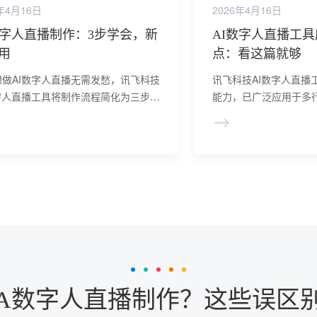
年4月16日
2026年4月16日
数字人直播制作：3步学会，新
AI数字人直播工
用
点：看这篇就够
想做AI数字人直播无需发愁，讯飞科技
讯飞科技AI数字人直播
数字人直播工具将制作流程简化为三步，
能力，已广泛应用于多
可视化操作，零技术基础也能快速上
降本增效、拓展服务边
A数字人直播制作？这些误区