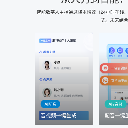
智能数字人主播通过降本增效（24小时在线
式。未来结合
AI+音频
AI配音
配音一键
音视频一键生成
AI+音频：
AI+视频：在虚拟"AI演播
TTS能力打造
室"中输入文本或录音，一
工具，输入文
键完成音、视频作品的输出
人即可一键生
AI配音
AI+音频
音视频一键生成
配音一键