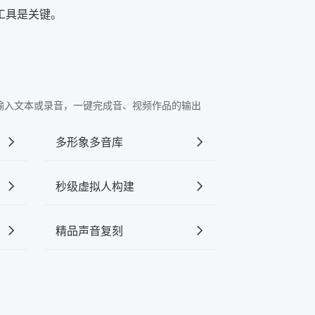
工具是关键。
"中输入文本或录音，一键完成音、视频作品的输出
多形象多音库
秒级虚拟人构建
精品声音复刻