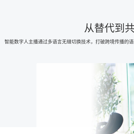
从替代到
智能数字人主播通过多语言无缝切换技术，打破跨境传播的语