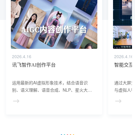
2026.4.16
2026.4.16
讯飞智作AI创作平台
智能交互
运用最新的AI虚拟形象技术，结合语音识
通过大屏
别、语义理解、语音合成、NLP、星火大模
与虚拟人物
型等AI核心技术， 提供虚拟人形象资产构
于业务咨
建、AI驱动、多模态交互的多场景虚拟人产
景，可广
品服务。
等业务领