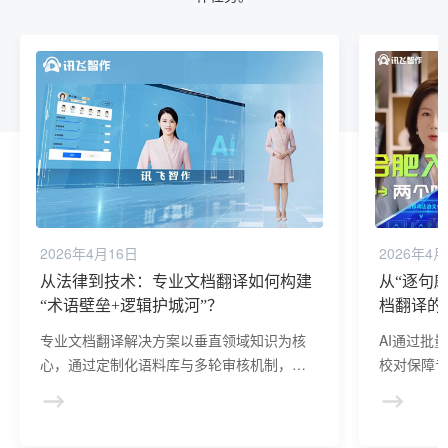
2026年4月16日
2026年4月
从法律到技术：专业文档翻译如何构建
从“逐句磨
“术语壁垒+逻辑护城河”？
档翻译的
专业文档翻译解决方案以垂直领域知识为核
AI通过批
心，通过定制化语料库与多轮审核机制，确
校对保障
保法律、医疗、技术等场景下的术语精准与
现文档翻译
逻辑完整，帮助企业规避跨语言沟通风险，
不仅降低
助力个人高效完成国际协作任务。
突破语言