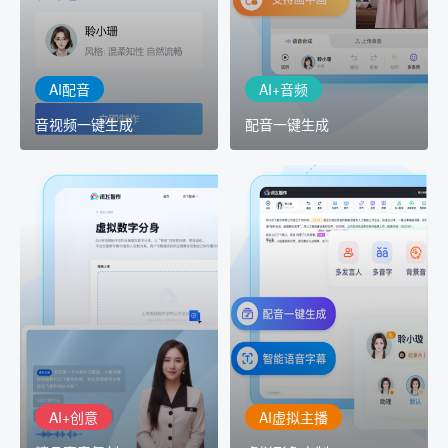
工具，输入文本、选择发
键完成音、视频作品的输
音人即可一键生成专业音
出
频
AI配音
AI+音频
音视频一键生成
配音一键生成
AI+创意
AI虚拟主播
精品声音复刻
虚拟形象定制
AI+创意：AIGC 能力集中
讯飞智作：让每一个内容
展示窗口，体验 AIGC 给
创作者高效生产灵活定制
生活和生产带来的改变
AI+创意
AI虚拟主播