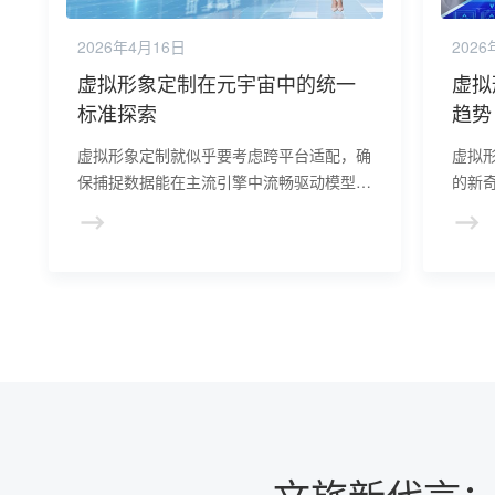
2026年4月16日
2026
虚拟形象定制在元宇宙中的统一
虚拟
标准探索
趋势
虚拟形象定制就似乎要考虑跨平台适配，确
虚拟
保捕捉数据能在主流引擎中流畅驱动模型。
的新
未来随着元宇宙应用扩展，表情同步技术还
“数
将与语音情绪识别、眼动追踪等技术深度融
的营
合，进一步提升虚拟形象的沉浸感。
术讲