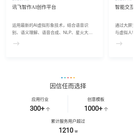
讯飞智作AI创作平台
智能交互
运用最新的AI虚拟形象技术，结合语音识
通过大屏
别、语义理解、语音合成、NLP、星火大模
与虚拟人物
型等AI核心技术， 提供虚拟人形象资产构
于业务咨
建、AI驱动、多模态交互的多场景虚拟人产
景，可广
品服务。
等业务领
因信任而选择
应用行业
创意模板
300+
1000+
个
个
累计服务用户超过
1210
w