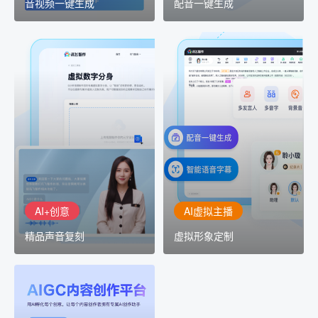
音视频一键生成
配音一键生成
AI+创意
AI虚拟主播
精品声音复刻
虚拟形象定制
AI+创意：AIGC 能力集中
讯飞智作：让每一个内容
展示窗口，体验 AIGC 给
创作者高效生产灵活定制
生活和生产带来的改变
AI+创意
AI虚拟主播
精品声音复刻
虚拟形象定制