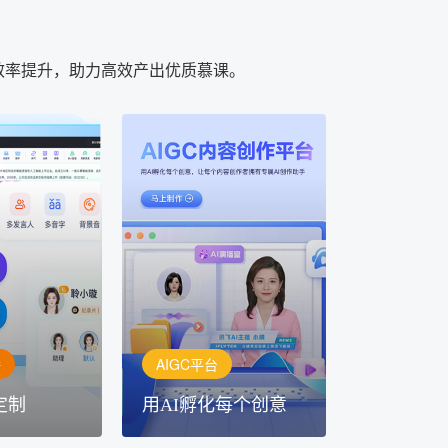
效率提升，助力高效产出优质慕课。
AIGC平台
用AI孵化每个创意
定制
讯飞AIGC平台：让每个创
每一个内容创
作者都拥有自己的专注AI创
灵活定制
作助手
播
AIGC平台
定制
用AI孵化每个创意