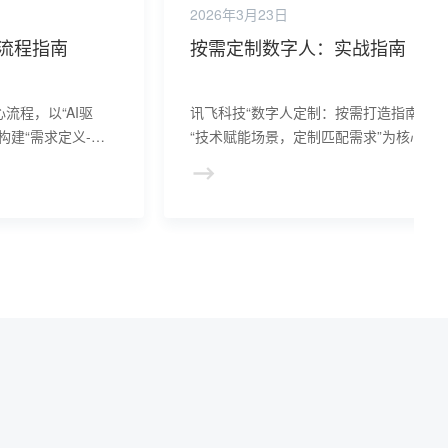
2026年3月23日
流程指南
按需定制数字人：实战指南
流程，以“AI驱
讯飞科技“数字人定制：按需打造指南”，
构建“需求定义-方
“技术赋能场景，定制匹配需求”为核心逻
收-交付运维”五阶
辑，为各行业提供从需求定义到落地运营
效率与定制灵活性。
全流程数字人解决方案。