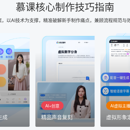
慕课核心制作技巧指南
方案，以AI技术为支撑，精准破解新手制作痛点，兼顾流程规范与
AI+创意
AI虚拟主播
生成
精品声音复刻
虚拟形象
基于全球领先的
AI+创意：AIGC 能力集中展
的AI音频制作
讯飞智作：让
示窗口，体验 AIGC 给生活
本、选择发音
作者高效生产
和生产带来的改变
成专业音频
AI+创意
AI虚拟主
生成
精品声音复刻
虚拟形象