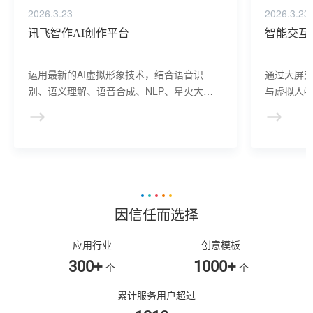
2026.3.23
2026.3.23
讯飞智作AI创作平台
智能交互
运用最新的AI虚拟形象技术，结合语音识
通过大屏
别、语义理解、语音合成、NLP、星火大模
与虚拟人物
型等AI核心技术， 提供虚拟人形象资产构
于业务咨
建、AI驱动、多模态交互的多场景虚拟人产
景，可广
品服务。
等业务领
因信任而选择
应用行业
创意模板
300+
1000+
个
个
累计服务用户超过