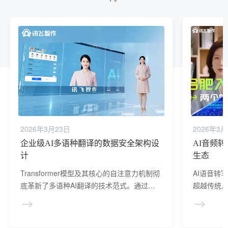
2026年3月23日
2026年3月
企业级AI多语种翻译的数据安全架构设
AI音频
计
生态
Transformer模型及其核心的自注意力机制彻
AI语音转
底革新了多语种AI翻译的技术范式。通过完
超越传统
全并行的架构设计和全局信息交互能力，这
替代不仅
一技术解决了传统循环神经网络在长距离依
范式转移
赖和训练效率方面的根本局限，在多语种翻
向智能化