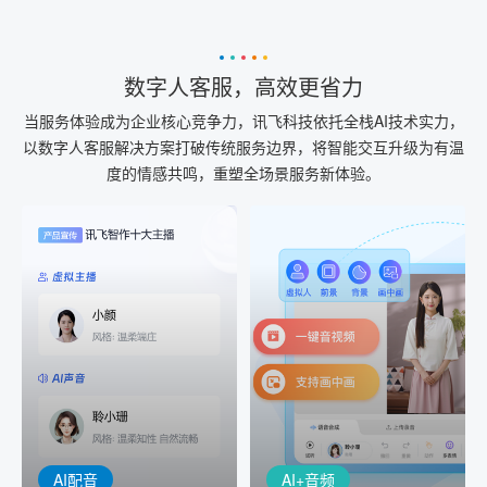
数字人客服，高效更省力
当服务体验成为企业核心竞争力，讯飞科技依托全栈AI技术实力，
以数字人客服解决方案打破传统服务边界，将智能交互升级为有温
度的情感共鸣，重塑全场景服务新体验。
AI+音频
AI配音
配音一键生成
音视频一键生成
AI+音频：基于全球领先的
AI+视频：在虚拟"AI演播
TTS能力打造的AI音频制作
室"中输入文本或录音，一
工具，输入文本、选择发
键完成音、视频作品的输
音人即可一键生成专业音
出
频
AI配音
AI+音频