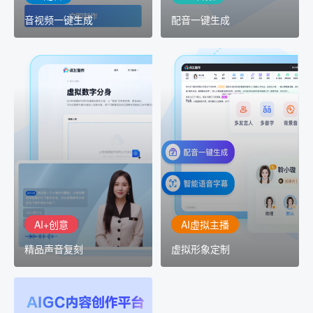
音视频一键生成
配音一键生成
AI+创意
AI虚拟主播
精品声音复刻
虚拟形象定制
AI+创意：AIGC 能力集中
讯飞智作：让每一个内容
展示窗口，体验 AIGC 给
创作者高效生产灵活定制
生活和生产带来的改变
AI+创意
AI虚拟主播
精品声音复刻
虚拟形象定制