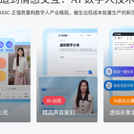
AIGC 正强势重构数字人产业格局，催生出低成本批量生产的新
AI+创意
AI虚拟主播
生成
精品声音复刻
虚拟形象
基于全球领先的
AI+创意：AIGC 能力集中展
的AI音频制作
讯飞智作：让
示窗口，体验 AIGC 给生活
本、选择发音
作者高效生产
和生产带来的改变
成专业音频
AI+创意
AI虚拟主
生成
精品声音复刻
虚拟形象