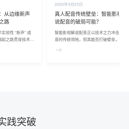
2026年3月23日
：从边缘新声
真人配音传统壁垒：智能影视解
之路
说配音的破局可能？
验性 “新声” 成
智能影视解说配音正以技术之力冲击真人
崛起之路贯穿技术迭
音的传统领地，但其能否打破壁垒，取决
辑。
效率优势与艺术短板的博弈深度。
与实践突破