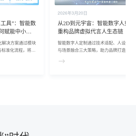
2026年3月20日
惠工具”：智能数
从2D到元宇宙：智能数字人如何
何赋能中小企
重构品牌虚拟代言人生态链
化解决方案通过模块
智能数字人定制通过技术适配、人设差异
与标准化流程，将定
与场景融合三大策略，助力品牌打造高辨
成本降低超半数。其
度虚拟代言人。其以低成本实现7×24小时
署模式，让中小企业
互动，突破物理限制，强化年轻化、科技
，推动数字人从“奢
形象，成为品牌在元宇宙时代抢占用户心
的核心工具。