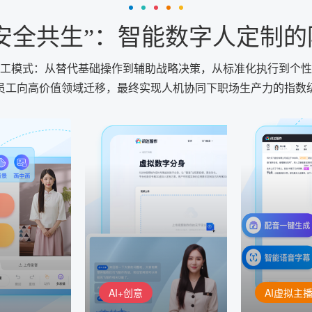
“安全共生”：智能数字人定制
分工模式：从替代基础操作到辅助战略决策，从标准化执行到个
员工向高价值领域迁移，最终实现人机协同下职场生产力的指数
AI+创意
AI虚拟主播
生成
精品声音复刻
虚拟形象
基于全球领先的
AI+创意：AIGC 能力集中展
的AI音频制作
讯飞智作：让
示窗口，体验 AIGC 给生活
本、选择发音
作者高效生产
和生产带来的改变
成专业音频
AI+创意
AI虚拟主