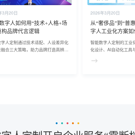
年3月20日
2026年3月20日
数字人如何用“技术+人格+场
从“奢侈品”到“普
重构品牌代言逻辑
字人工业化方案如
业
数字人定制通过技术适配、人设差异化
智能数字人定制的工业
景融合三大策略，助力品牌打造高辨识
化设计、AI自动化工具
代言人。其以低成本实现7×24小时
制周期缩短60%以上，
，突破物理限制，强化年轻化、科技化
“乐高式”搭建与云端部
，成为品牌在元宇宙时代抢占用户心智
低成本实现规模化应用
心工具。
侈品”变为“普惠工具”。