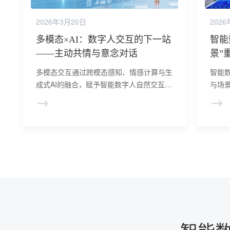
2026年3月20日
2026
多模态×AI：数字人交互的下一站
智能
——主动共情与意念对话
景”
多模态交互通过跨模态感知、情感计算与生
智能
成式AI的融合，赋予智能数字人自然交互能
与场
力，实现从“被动响应”到“主动共情”的跨
度虚拟
越。未来，随着全场景自适应与脑机接口技
互动
术发展，数字人将成为品牌构建深度用户关
形象
系的核心载体，开启人机交互新纪元。
的核