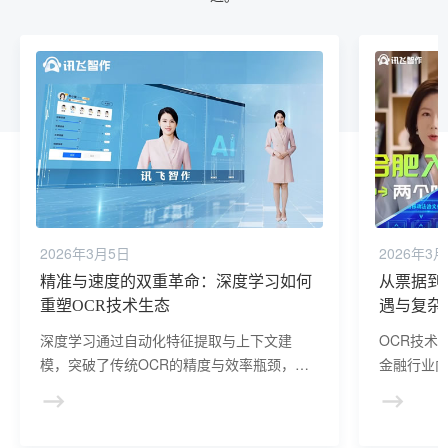
2026年3月5日
2026年3
精准与速度的双重革命：深度学习如何
从票据到
重塑OCR技术生态
遇与复杂
深度学习通过自动化特征提取与上下文建
OCR技术
模，突破了传统OCR的精度与效率瓶颈，实
金融行业
现复杂场景下的高鲁棒性识别。其低门槛部
识别精度
署与跨领域适配能力，正加速OCR从单一工
来，随着
具向通用AI基础设施的演进。
破，OCR