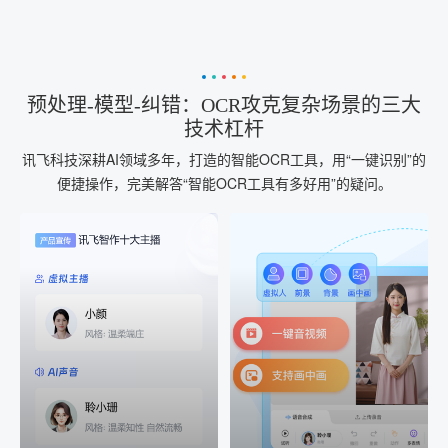
预处理-模型-纠错：OCR攻克复杂场景的三大
技术杠杆
讯飞科技深耕AI领域多年，打造的智能OCR工具，用“一键识别”的
便捷操作，完美解答“智能OCR工具有多好用”的疑问。
AI+音频
AI配音
配音一键生成
音视频一键生成
AI+音频：基于全球领先的
AI+视频：在虚拟"AI演播
TTS能力打造的AI音频制作
室"中输入文本或录音，一
工具，输入文本、选择发
键完成音、视频作品的输
音人即可一键生成专业音
出
频