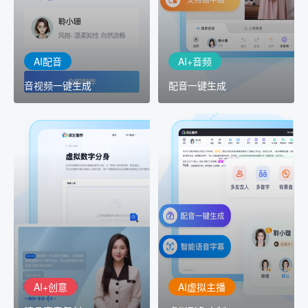
工具，输入文本、选择发
键完成音、视频作品的输
音人即可一键生成专业音
出
频
AI配音
AI+音频
音视频一键生成
配音一键生成
AI+创意
AI虚拟主播
精品声音复刻
虚拟形象定制
AI+创意：AIGC 能力集中
讯飞智作：让每一个内容
展示窗口，体验 AIGC 给
创作者高效生产灵活定制
生活和生产带来的改变
AI+创意
AI虚拟主播