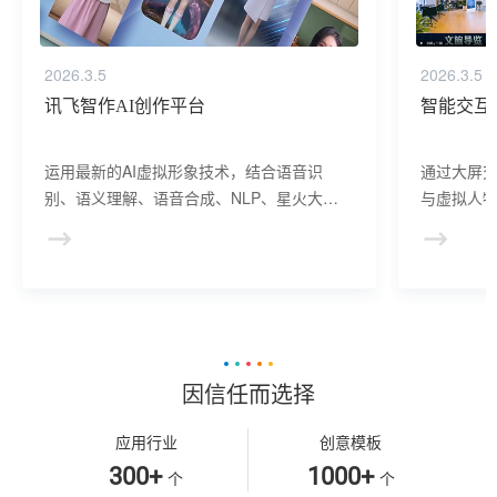
2026.3.5
2026.3.5
讯飞智作AI创作平台
智能交互
运用最新的AI虚拟形象技术，结合语音识
通过大屏
别、语义理解、语音合成、NLP、星火大模
与虚拟人物
型等AI核心技术， 提供虚拟人形象资产构
于业务咨
建、AI驱动、多模态交互的多场景虚拟人产
景，可广
品服务。
等业务领
因信任而选择
应用行业
创意模板
300+
1000+
个
个