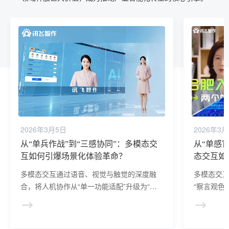
2026年3月5日
2026年3
从“单兵作战”到“三感协同”：多模态交
从“单感
互如何引爆场景化体验革命？
态交互如
多模态交互通过语音、视觉与触觉的深度融
多模态交
合，将人机协作从“单一功能适配”升级为“全
“察言观色
场景自然交互”。其不仅解决了传统交互的割
“理解需求
裂问题，更通过多感官协同，在工业安全、
碎片化问
医疗精准、消费体验等领域释放巨大价值，
深度融合，