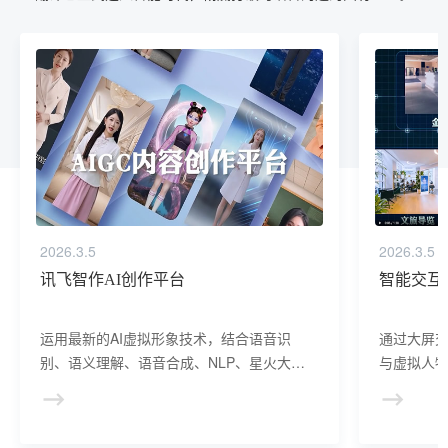
2026.3.5
2026.3.5
讯飞智作AI创作平台
智能交互
运用最新的AI虚拟形象技术，结合语音识
通过大屏
别、语义理解、语音合成、NLP、星火大模
与虚拟人物
型等AI核心技术， 提供虚拟人形象资产构
于业务咨
建、AI驱动、多模态交互的多场景虚拟人产
景，可广
品服务。
等业务领