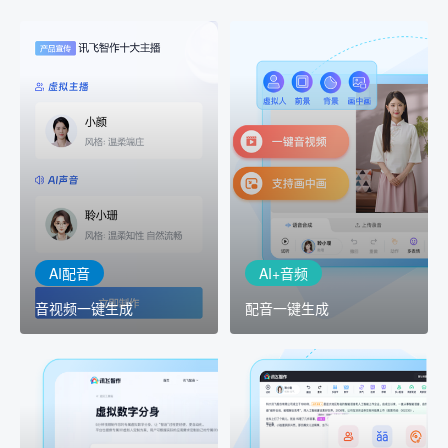
AI+音频
AI配音
配音一键生成
音视频一键生成
AI+音频：基于全球领先的
AI+视频：在虚拟"AI演播
TTS能力打造的AI音频制作
室"中输入文本或录音，一
工具，输入文本、选择发
键完成音、视频作品的输
音人即可一键生成专业音
出
频
AI配音
AI+音频
音视频一键生成
配音一键生成
AI+创意
AI虚拟主播