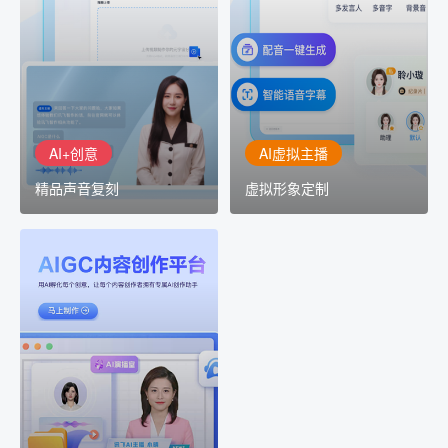
精品声音复刻
虚拟形象定制
AI+创意：AIGC 能力集中
讯飞智作：让每一个内容
展示窗口，体验 AIGC 给
创作者高效生产灵活定制
生活和生产带来的改变
AI+创意
AI虚拟主播
精品声音复刻
虚拟形象定制
AIGC平台
用AI孵化每个创意
讯飞AIGC平台：让每个创
作者都拥有自己的专注AI
创作助手