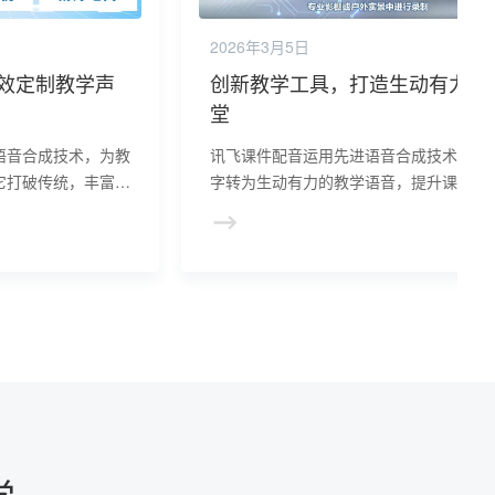
2026年3月5日
效定制教学声
创新教学工具，打造生动有力课
堂
语音合成技术，为教
讯飞课件配音运用先进语音合成技术，将
它打破传统，丰富教
字转为生动有力的教学语音，提升课件吸
，支持个性化定制，
力。它节省教师时间，提高制作效率，且
件配音正引领教育音
持多样化语音风格选择。讯飞课件配音是
事业注入新活力。
师提升教学质量、增强学生学习体验的重
工具。