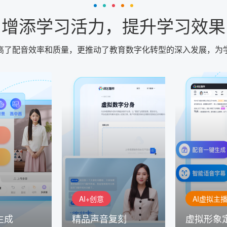
增添学习活力，提升学习效果
提高了配音效率和质量，更推动了教育数字化转型的深入发展，为
AI+创意
AI虚拟主播
生成
精品声音复刻
虚拟形象
基于全球领先的
AI+创意：AIGC 能力集中展
的AI音频制作
讯飞智作：让
示窗口，体验 AIGC 给生活
本、选择发音
作者高效生产
和生产带来的改变
成专业音频
AI+创意
AI虚拟主
生成
精品声音复刻
虚拟形象