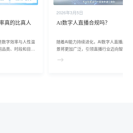
2026年3月5日
化率真的比真人
AI数字人直播合规吗？
是数字效率与人性温
随着AI能力持续进化，AI数字人直播应用
同品类、时段和目
景将更加广泛，引领直播行业迈向智能化
人资源，实现传播效
阶段。在直播经济竞争日益激烈的今天，A
AI数字人直播负责
数字人正以其独特优势重塑行业格局。
，真人主播聚焦高价