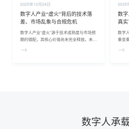
2025年12月24日
2025
数字人产业“虚火”背后的技术落
数字
差、市场乱象与合规危机
真实
数字人产业“虚火”源于技术成熟度与市场预
数字
期的错配，其核心价值尚未完全释放。未来
重变
需突破情感计算、伦理治理等瓶颈，推动产
人格
业从“规模扩张”向“价值深耕”转型。
时，
底线
数字人承载