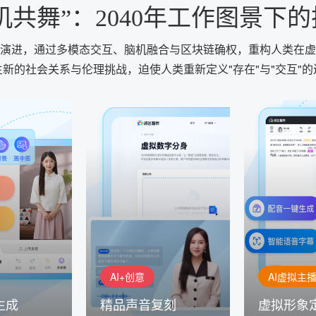
机共舞”：2040年工作图景
演进，通过多模态交互、脑机融合与区块链确权，重构人类在虚
生新的社会关系与伦理挑战，迫使人类重新定义"存在"与"交互"的
AI+创意
AI虚拟主播
生成
精品声音复刻
虚拟形象
基于全球领先的
AI+创意：AIGC 能力集中展
的AI音频制作
讯飞智作：让
示窗口，体验 AIGC 给生活
本、选择发音
作者高效生产
和生产带来的改变
成专业音频
AI+创意
AI虚拟主
生成
精品声音复刻
虚拟形象