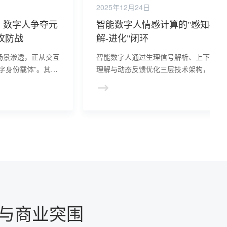
2025年12月24日
：数字人争夺元
智能数字人情感计算的"感知-理
攻防战
解-进化"闭环
场景渗透，正从交互
智能数字人通过生理信号解析、上下文语
字身份载体”。其能
理解与动态反馈优化三层技术架构，实现
决于隐私保护机制的
从“识别情绪”到“理解人心”的跨越。这一
，但无论如何，数字
破不仅重塑了人机交互体验，更让数字人
夺战中不可忽视的
工具进化为能提供情感支持的“伙伴”，开
AI人性化服务的新纪元。
织与商业突围