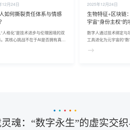
年12月24日
2025年12月24日
人如何撕裂责任体系与情感
生物特征+区块链
？
宇宙"身份主权"的
人“人格化”是技术进步与伦理困境的双
数字人通过技术绑定与
奏。其核心挑战不在于AI是否拥有真实
工具进化为元宇宙的“数
，而在于人类能否在享受技术便利的同
否成为“新身份证”，取
守住责任归属、情感真实与人性尊严的
完善与跨平台标准统一
。
人已成为元宇宙入口争
“关键变量”。
灵魂：“数字永生”的虚实交