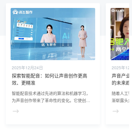
2025年12月24日
2025年12
探索智能配音：如何让声音创作更高
声音产业
效、更精准
的未来趋
智能配音技术通过先进的算法和机器学习，
随着人工智
为声音创作带来了革命性的变化。它使创作
渐崭露头
过程更高效、精准，降低了成本，缩短了周
影响，正
期，同时保证了声音质量的一致性和专业
令人瞩目
性。
战。