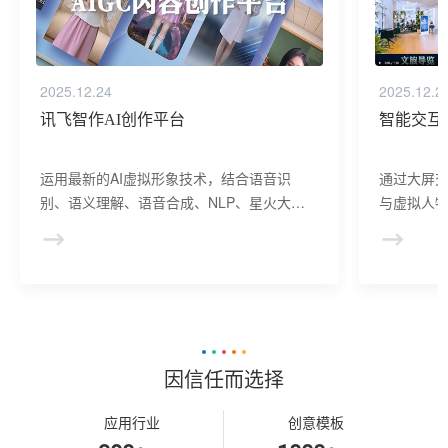
2025.12.24
2025.12.2
讯飞智作AI创作平台
智能交互
运用最新的AI虚拟形象技术，结合语音识
通过大屏
别、语义理解、语音合成、NLP、星火大模
与虚拟人物
型等AI核心技术， 提供虚拟人形象资产构
于业务咨
建、AI驱动、多模态交互的多场景虚拟人产
景，可广
品服务。
等业务领
因信任而选择
应用行业
创意模板