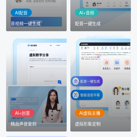
AI配音
AI+音频
音视频一键生成
配音一键生成
AI+创意
AI虚拟主播
精品声音复刻
虚拟形象定制
AI+创意：AIGC 能力集中
讯飞智作：让每一个内容
展示窗口，体验 AIGC 给
创作者高效生产灵活定制
生活和生产带来的改变
AI+创意
AI虚拟主播
精品声音复刻
虚拟形象定制