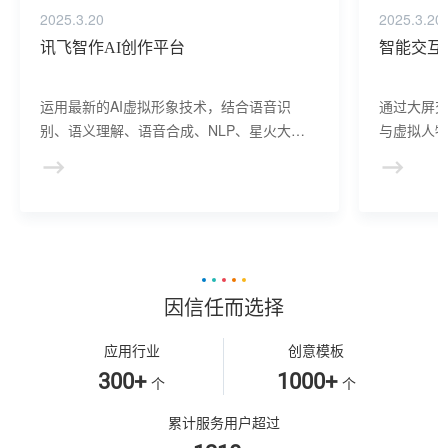
2025.3.20
2025.3.20
讯飞智作AI创作平台
智能交互
运用最新的AI虚拟形象技术，结合语音识
通过大屏
别、语义理解、语音合成、NLP、星火大模
与虚拟人物
型等AI核心技术， 提供虚拟人形象资产构
于业务咨
建、AI驱动、多模态交互的多场景虚拟人产
景，可广
品服务。
等业务领
因信任而选择
应用行业
创意模板
300+
1000+
个
个
累计服务用户超过