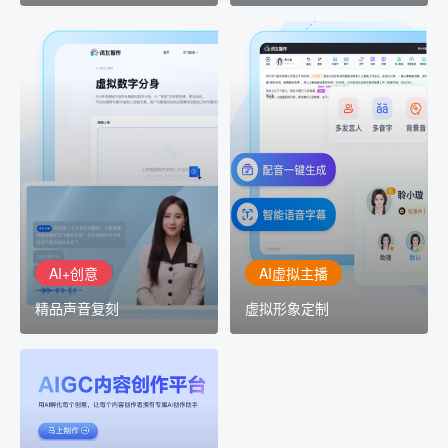
AI+创意
AI虚拟主播
精品声音复刻
虚拟形象定制
AI+创意：AIGC 能力集中
讯飞智作：让每一个内容
展示窗口，体验 AIGC 给
创作者高效生产灵活定制
生活和生产带来的改变
AI+创意
AI虚拟主播
精品声音复刻
虚拟形象定制
AIGC平台