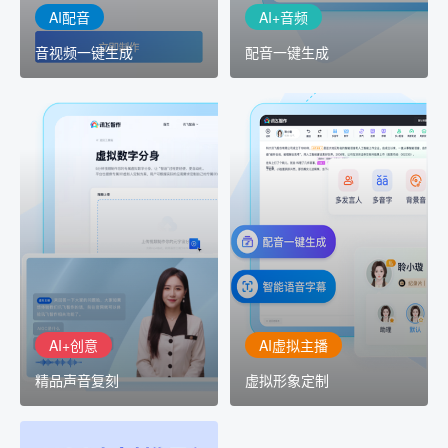
AI配音
AI+音频
音视频一键生成
配音一键生成
AI+创意
AI虚拟主播
精品声音复刻
虚拟形象定制
AI+创意：AIGC 能力集中
讯飞智作：让每一个内容
展示窗口，体验 AIGC 给
创作者高效生产灵活定制
生活和生产带来的改变
AI+创意
AI虚拟主播
精品声音复刻
虚拟形象定制