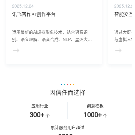
2025.12.24
2025.12.2
讯飞智作AI创作平台
智能交互
运用最新的AI虚拟形象技术，结合语音识
通过大屏
别、语义理解、语音合成、NLP、星火大模
与虚拟人物
型等AI核心技术， 提供虚拟人形象资产构
于业务咨
建、AI驱动、多模态交互的多场景虚拟人产
景，可广
品服务。
等业务领
因信任而选择
应用行业
创意模板
300+
1000+
个
个
累计服务用户超过