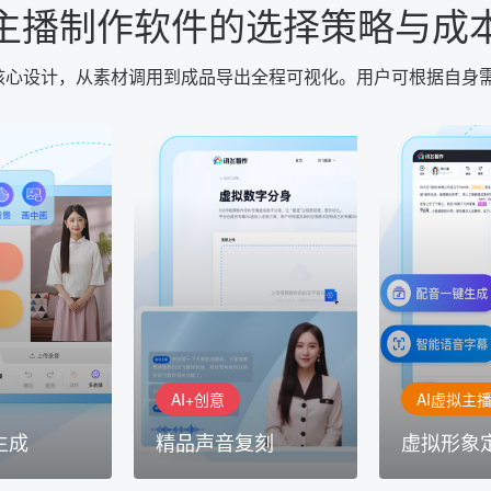
主播制作软件的选择策略与成
为核心设计，从素材调用到成品导出全程可视化。用户可根据自身
AI+创意
AI虚拟主播
生成
精品声音复刻
虚拟形象
基于全球领先的
AI+创意：AIGC 能力集中展
的AI音频制作
讯飞智作：让
示窗口，体验 AIGC 给生活
本、选择发音
作者高效生产
和生产带来的改变
成专业音频
AI+创意
AI虚拟主
生成
精品声音复刻
虚拟形象