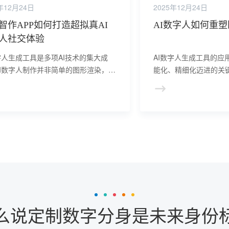
年12月24日
2025年12月24日
智作APP如何打造超拟真AI
AI数字人如何重
人社交体验
字人生成工具是多项AI技术的集大成
AI数字人生成工具的应
AI数字人制作并非简单的图形渲染，而
能化、精细化迈进的关
个从设计到训练、再到持续学习的系统
“智慧政府”建设，让便
。随着技术的不断成熟，高度智能化的
此同时数据安全、隐私保
人必将成为赋能千行百业的新一代数字
题也需同步关注。
口。
么说定制数字分身是未来身份