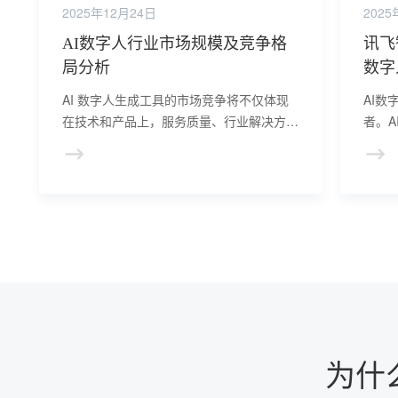
2025年12月24日
2025
AI数字人行业市场规模及竞争格
讯飞
局分析
数字
AI 数字人生成工具的市场竞争将不仅体现
AI数
在技术和产品上，服务质量、行业解决方案
者。
的定制化能力以及数据安全与隐私保护等方
是一
面也将成为企业制胜的关键因素。
工程
数字
化接
为什