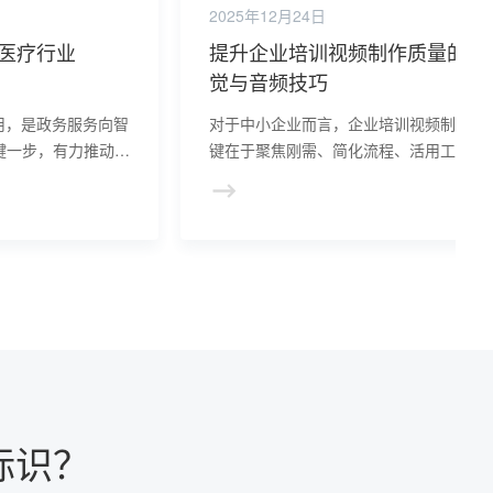
2025年12月24日
塑医疗行业
提升企业培训视频制作质量的视
觉与音频技巧
用，是政务服务向智
对于中小企业而言，企业培训视频制作的
键一步，有力推动了
键在于聚焦刚需、简化流程、活用工具。
民利企落到实处；与
要把握“实用大于形式”的原则，完全能用
护和“数字鸿沟”问
低成本打造出贴合自身需求的优质培训视
体系。
标识？