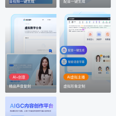
音视频一键生成
配音一键生成
AI+创意
AI虚拟主播
精品声音复刻
虚拟形象定制
AI+创意：AIGC 能力集中
讯飞智作：让每一个内容
展示窗口，体验 AIGC 给
创作者高效生产灵活定制
生活和生产带来的改变
AI+创意
AI虚拟主播
精品声音复刻
虚拟形象定制