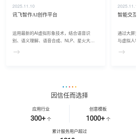
2025.11.10
2025.11.1
讯飞智作AI创作平台
智能交互
运用最新的AI虚拟形象技术，结合语音识
通过大屏
别、语义理解、语音合成、NLP、星火大模
与虚拟人物
型等AI核心技术， 提供虚拟人形象资产构
于业务咨
建、AI驱动、多模态交互的多场景虚拟人产
景，可广
品服务。
等业务领
因信任而选择
应用行业
创意模板
300+
1000+
个
个
累计服务用户超过