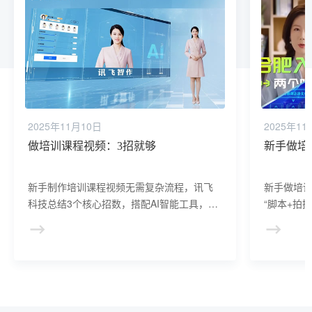
2025年11月10日
2025年11
做培训课程视频：3招就够
新手做培
新手制作培训课程视频无需复杂流程，讯飞
新手做培
科技总结3个核心招数，搭配AI智能工具，让
“脚本+拍
零经验者也能高效产出专业培训内容。
能工具，
格培训内