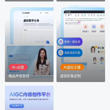
AI+创意
AI虚拟主播
精品声音复刻
虚拟形象定制
AI+创意：AIGC 能力集中
讯飞智作：让每一个内容
展示窗口，体验 AIGC 给
创作者高效生产灵活定制
生活和生产带来的改变
AI+创意
AI虚拟主播
精品声音复刻
虚拟形象定制
AIGC平台