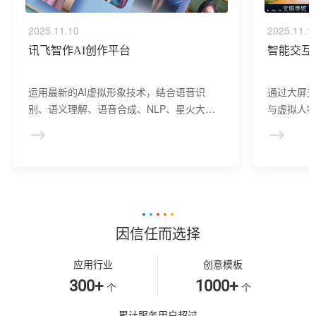
2025.11.10
2025.11.1
讯飞智作AI创作平台
智能交互
运用最新的AI虚拟形象技术，结合语音识
通过大屏
别、语义理解、语音合成、NLP、星火大模
与虚拟人物
型等AI核心技术， 提供虚拟人形象资产构
于业务咨
建、AI驱动、多模态交互的多场景虚拟人产
景，可广
品服务。
等业务领
因信任而选择
应用行业
创意模板
300+
1000+
个
个
累计服务用户超过