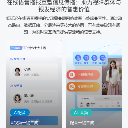
在线语音播报重塑信息传播：助力视障群体与
银发经济的普惠价值
低延迟在线语音播报的实现需兼顾网络效率与终端兼容性。通过动
态路由、数据压缩、分层渲染等技术的协同，可有效突破现有瓶
颈，为实时交互场景提供更流畅的语音支持。
AI+音频
AI配音
配音一键生成
音视频一键生成
AI+音频：基于全球领先的
AI+视频：在虚拟"AI演播
TTS能力打造的AI音频制作
室"中输入文本或录音，一
工具，输入文本、选择发
键完成音、视频作品的输
音人即可一键生成专业音
出
频
AI配音
AI+音频
音视频一键生成
配音一键生成