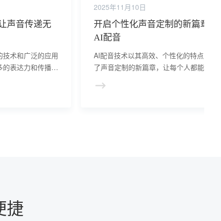
2025年11月10日
让声音传递无
开启个性化声音定制的新篇章的
AI配音
的技术和广泛的应用
AI配音技术以其高效、个性化的特点，开
多的表达力和传播
了声音定制的新篇章，让每个人都能拥有
中展现出无限的可能
一无二的声音，为创意产业注入了新的活
力。
便捷