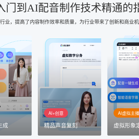
入门到AI配音制作技术精通的
体行业，提高了内容制作效率和质量，为行业带来了创新和商业
AI+创意
AI虚拟主播
生成
精品声音复刻
虚拟形象
基于全球领先的
AI+创意：AIGC 能力集中展
的AI音频制作
讯飞智作：让
示窗口，体验 AIGC 给生活
本、选择发音
作者高效生产
和生产带来的改变
成专业音频
AI+创意
AI虚拟主
生成
精品声音复刻
虚拟形象