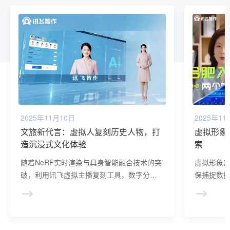
2025年11月10日
2025年11
文旅新代言：虚拟人复刻历史人物，打
虚拟形象
造沉浸式文化体验
索
随着NeRF实时渲染与具身智能融合技术的突
虚拟形象
破，利用讯飞虚拟主播复刻工具，数字分身
保捕捉数
有望在2025年后实现“物理世界自主交互”，
未来随着
成为元宇宙的核心入口。
将与语音
合，进一