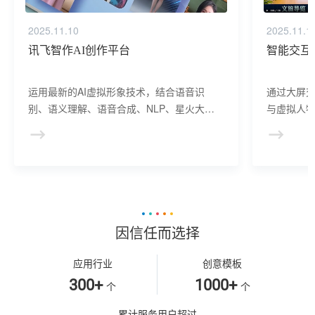
2025.11.10
2025.11.1
讯飞智作AI创作平台
智能交互
运用最新的AI虚拟形象技术，结合语音识
通过大屏
别、语义理解、语音合成、NLP、星火大模
与虚拟人物
型等AI核心技术， 提供虚拟人形象资产构
于业务咨
建、AI驱动、多模态交互的多场景虚拟人产
景，可广
品服务。
等业务领
因信任而选择
应用行业
创意模板
300+
1000+
个
个
累计服务用户超过