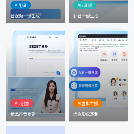
AI配音
AI+音频
音视频一键生成
配音一键生成
AI+创意
AI虚拟主播
精品声音复刻
虚拟形象定制
AI+创意：AIGC 能力集中
讯飞智作：让每一个内容
展示窗口，体验 AIGC 给
创作者高效生产灵活定制
生活和生产带来的改变
AI+创意
AI虚拟主播
精品声音复刻
虚拟形象定制