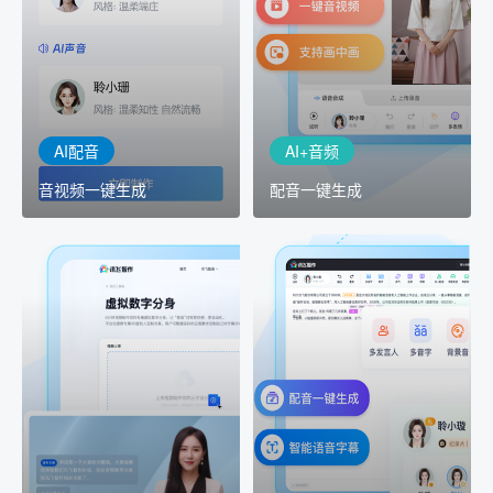
AI+音频：基于全球领先的
AI+视频：在虚拟"AI演播
TTS能力打造的AI音频制作
室"中输入文本或录音，一
工具，输入文本、选择发
键完成音、视频作品的输
音人即可一键生成专业音
出
频
AI配音
AI+音频
音视频一键生成
配音一键生成
AI+创意
AI虚拟主播
精品声音复刻
虚拟形象定制
AI+创意：AIGC 能力集中
讯飞智作：让每一个内容
展示窗口，体验 AIGC 给
创作者高效生产灵活定制
生活和生产带来的改变