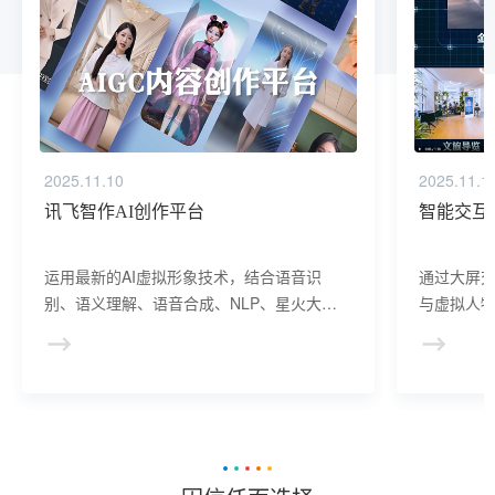
2025.11.10
2025.11.1
讯飞智作AI创作平台
智能交互
运用最新的AI虚拟形象技术，结合语音识
通过大屏
别、语义理解、语音合成、NLP、星火大模
与虚拟人物
型等AI核心技术， 提供虚拟人形象资产构
于业务咨
建、AI驱动、多模态交互的多场景虚拟人产
景，可广
品服务。
等业务领