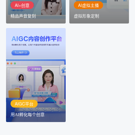
AI+创意
AI虚拟主播
精品声音复刻
虚拟形象定制
AIGC平台
用AI孵化每个创意
讯飞AIGC平台：让每个创
作者都拥有自己的专注AI
创作助手
AIGC平台
用AI孵化每个创意