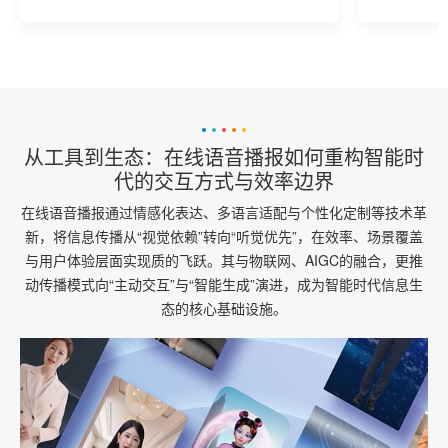
在于建立“技术使用公约”——明确授权链条、
交互等领域
限制使用场景，让科技成为抚慰伤痛的工
保护与伦
具，而非制造新痛苦的源头。
从工具到生态：在线语音播报如何重构智能时
代的交互方式与效率边界
在线语音播报通过情感化表达、多语言适配与个性化定制等技术革
新，将信息传播从“视觉依赖”转向“听觉优先”，在效率、场景覆盖
与用户体验层面实现质的飞跃。其与物联网、AIGC的融合，更推
动传播模式向“主动交互”与“智能生成”演进，成为智能时代信息生
态的核心基础设施。