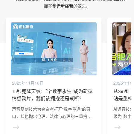
而非制造新痛苦的源头。
2025年11月10日
2025年11
15秒克隆声纹：当“数字永生”成为新型
从Siri
情感鸦片，我们该拥抱还是戒断？
站是重构
声音复刻技术为丧亲者打开“数字重逢”的窗
AI语音技
口，却也抛出伦理、法律与心理的三重拷
级为“数字
问：我们是否有权“复活”逝者？技术应止步于
机边界，让
情感补偿，还是需划定生死边界？答案或许
字声纹”，