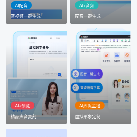
AI配音
AI+音频
音视频一键生成
配音一键生成
AI+创意
AI虚拟主播
精品声音复刻
虚拟形象定制
AI+创意：AIGC 能力集中
讯飞智作：让每一个内容
展示窗口，体验 AIGC 给
创作者高效生产灵活定制
生活和生产带来的改变
AI+创意
AI虚拟主播
精品声音复刻
虚拟形象定制