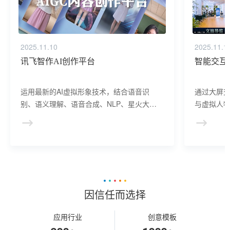
2025.11.10
2025.11.1
讯飞智作AI创作平台
智能交互
运用最新的AI虚拟形象技术，结合语音识
通过大屏
别、语义理解、语音合成、NLP、星火大模
与虚拟人物
型等AI核心技术， 提供虚拟人形象资产构
于业务咨
建、AI驱动、多模态交互的多场景虚拟人产
景，可广
品服务。
等业务领
因信任而选择
应用行业
创意模板