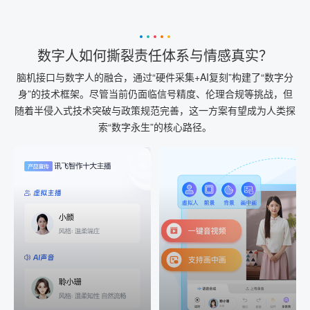
数字人如何撕裂责任体系与情感真实？
脑机接口与数字人的融合，通过“硬件采集+AI复刻”构建了“数字分
身”的技术框架。尽管当前仍面临信号精度、伦理合规等挑战，但
随着半侵入式技术突破与政策规范完善，这一方案有望成为人类探
索“数字永生”的核心路径。
AI+音频
AI配音
配音一键生成
音视频一键生成
AI+音频：基于全球领先的
AI+视频：在虚拟"AI演播
TTS能力打造的AI音频制作
室"中输入文本或录音，一
工具，输入文本、选择发
键完成音、视频作品的输
音人即可一键生成专业音
出
频