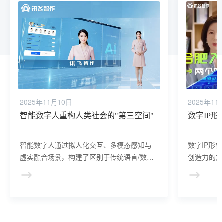
2025年11月10日
2025年11
智能数字人重构人类社会的"第三空间"
数字IP
智能数字人通过拟人化交互、多模态感知与
数字IP形
虚实融合场景，构建了区别于传统语言/数字
创造力的放
界面的"第三极"交互范式，正在重塑人机协作
突破，我
模式与社会运行逻辑。
与智慧的数
娱乐的新