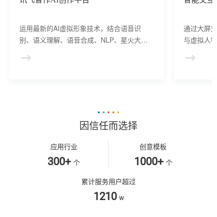
运用最新的AI虚拟形象技术，结合语音识
通过大屏
别、语义理解、语音合成、NLP、星火大模
与虚拟人物
型等AI核心技术， 提供虚拟人形象资产构
于业务咨
建、AI驱动、多模态交互的多场景虚拟人产
景，可广
品服务。
等业务领
因信任而选择
应用行业
创意模板
300+
1000+
个
个
累计服务用户超过
1210
w