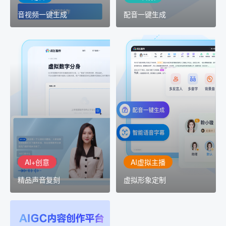
音视频一键生成
配音一键生成
AI+创意
AI虚拟主播
精品声音复刻
虚拟形象定制
AI+创意：AIGC 能力集中
讯飞智作：让每一个内容
展示窗口，体验 AIGC 给
创作者高效生产灵活定制
生活和生产带来的改变
AI+创意
AI虚拟主播
精品声音复刻
虚拟形象定制