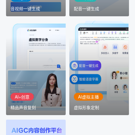
音视频一键生成
配音一键生成
AI+创意
AI虚拟主播
精品声音复刻
虚拟形象定制
AI+创意：AIGC 能力集中
讯飞智作：让每一个内容
展示窗口，体验 AIGC 给
创作者高效生产灵活定制
生活和生产带来的改变
AI+创意
AI虚拟主播
精品声音复刻
虚拟形象定制