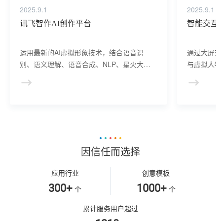
2025.9.1
2025.9.1
讯飞智作AI创作平台
智能交互
运用最新的AI虚拟形象技术，结合语音识
通过大屏
别、语义理解、语音合成、NLP、星火大模
与虚拟人物
型等AI核心技术， 提供虚拟人形象资产构
于业务咨
建、AI驱动、多模态交互的多场景虚拟人产
景，可广
品服务。
等业务领
因信任而选择
应用行业
创意模板
300+
1000+
个
个
累计服务用户超过