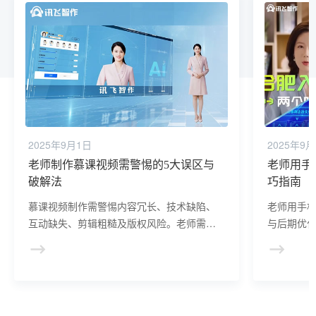
2025年9月1日
2025年9
老师制作慕课视频需警惕的5大误区与
老师用手
破解法
巧指南
慕课视频制作需警惕内容冗长、技术缺陷、
老师用手
互动缺失、剪辑粗糙及版权风险。老师需通
与后期优
过模块化设计、技术优化、互动植入及合规
业剪辑，
操作，提升课程专业性与学习者体验。
教学需求