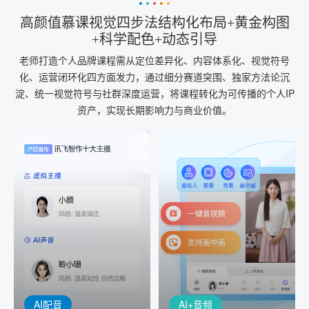
高颜值慕课视觉四步法结构化布局+黄金构图
+科学配色+动态引导
老师打造个人品牌课程需从定位差异化、内容体系化、视觉符号
化、运营闭环化四方面发力，通过细分赛道突围、独家方法论沉
淀、统一视觉符号与社群深度运营，将课程转化为可传播的个人IP
资产，实现长期影响力与商业价值。
AI+音频
AI配音
配音一键生成
音视频一键生成
AI+音频：基于全球领先的
AI+视频：在虚拟"AI演播
TTS能力打造的AI音频制作
室"中输入文本或录音，一
工具，输入文本、选择发
键完成音、视频作品的输
音人即可一键生成专业音
出
频
AI配音
AI+音频