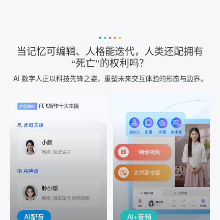
当记忆可编辑、人格能迭代，人类还配拥有
“死亡”的权利吗？
AI 数字人正以科技先锋之姿，重塑未来交互体验的形态与边界。
AI+音频
AI配音
配音一键生成
音视频一键生成
AI+音频：基于全球领先的
AI+视频：在虚拟"AI演播
TTS能力打造的AI音频制作
室"中输入文本或录音，一
工具，输入文本、选择发
键完成音、视频作品的输
音人即可一键生成专业音
出
频
AI配音
AI+音频