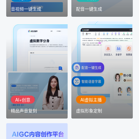
音视频一键生成
配音一键生成
AI+创意
AI虚拟主播
精品声音复刻
虚拟形象定制
AI+创意：AIGC 能力集中
讯飞智作：让每一个内容
展示窗口，体验 AIGC 给
创作者高效生产灵活定制
生活和生产带来的改变
AI+创意
AI虚拟主播
精品声音复刻
虚拟形象定制