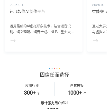
2025.9.1
2025.9.1
讯飞智作AI创作平台
智能交互
运用最新的AI虚拟形象技术，结合语音识
通过大屏
别、语义理解、语音合成、NLP、星火大模
与虚拟人物
型等AI核心技术， 提供虚拟人形象资产构
于业务咨
建、AI驱动、多模态交互的多场景虚拟人产
景，可广
品服务。
等业务领
因信任而选择
应用行业
创意模板
300+
1000+
个
个
累计服务用户超过