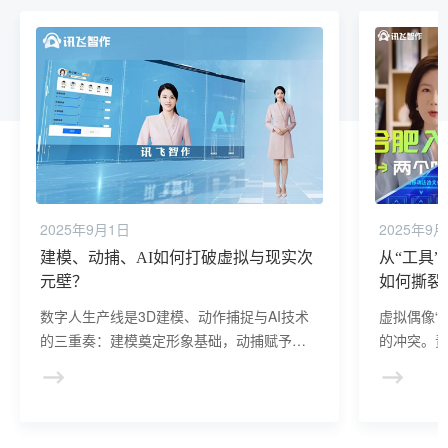
2025年9月1日
2025年9
建模、动捕、AI如何打破虚拟与现实次
从“工具
元壁？
如何撕裂
数字人生产线是3D建模、动作捕捉与AI技术
虚拟偶像“
的三重奏：建模奠定形象基础，动捕赋予动
的冲突。责
态灵魂，AI实现情感交互。技术融合下，数
的剥削、A
字人正突破“工具属性”，向具备社会属性的
以及商业
“数字公民”演进，其产业链价值也将从单一制
需法律界
作向全生命周期运营延伸。
释性，更需