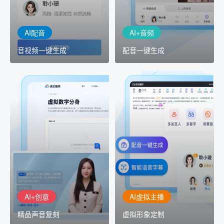
音人即可一键生成专业音
出
频
AI配音
AI+音频
音视频一键生成
配音一键生成
AI+创意
AI虚拟主播
精品声音复刻
虚拟形象定制
AI+创意：AIGC 能力集中
讯飞智作：让每一个内容
展示窗口，体验 AIGC 给
创作者高效生产灵活定制
生活和生产带来的改变
AI+创意
AI虚拟主播
精品声音复刻
虚拟形象定制