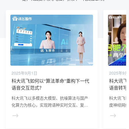
2025年9月1日
2025年9
科大讯飞如何以“算法革命”重构下一代
科大讯飞
语音交互范式？
语音转写
科大讯飞以多模态大模型、抗噪算法与国产
科大讯飞语
化算力为核心，实现跨语种实时交互、复杂
度神经网
语义理解与情感化对话，并通过教育、医
语义理解
疗、车载等场景落地，重构人机交互逻辑。
多麦克风
其通过开发者生态与标准制定，巩固技术领
等技术，