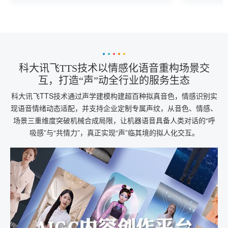
导地位，引领下一代交互革命。
别，并持
科大讯飞TTS技术以情感化语音重构场景交
互，打造“声”动全行业的服务生态
科大讯飞TTS技术通过声学建模构建超百种拟真音色，情感识别实
现语音情绪动态适配，并支持企业定制专属声纹，从音色、情感、
场景三重维度突破机械合成局限，让机器语音具备人类对话的“呼
吸感”与“共情力”，真正实现“声”临其境的拟人化交互。