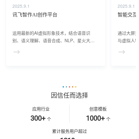
2025.9.1
2025.9.1
讯飞智作AI创作平台
智能交互
运用最新的AI虚拟形象技术，结合语音识
通过大屏
别、语义理解、语音合成、NLP、星火大模
与虚拟人物
型等AI核心技术， 提供虚拟人形象资产构
于业务咨
建、AI驱动、多模态交互的多场景虚拟人产
景，可广
品服务。
等业务领
因信任而选择
应用行业
创意模板
300+
1000+
个
个
累计服务用户超过