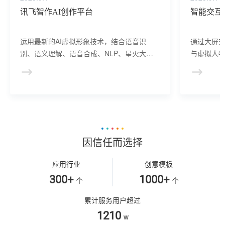
讯飞智作AI创作平台
智能交互
运用最新的AI虚拟形象技术，结合语音识
通过大屏
别、语义理解、语音合成、NLP、星火大模
与虚拟人物
型等AI核心技术， 提供虚拟人形象资产构
于业务咨
建、AI驱动、多模态交互的多场景虚拟人产
景，可广
品服务。
等业务领
因信任而选择
应用行业
创意模板
300+
1000+
个
个
累计服务用户超过
1210
w