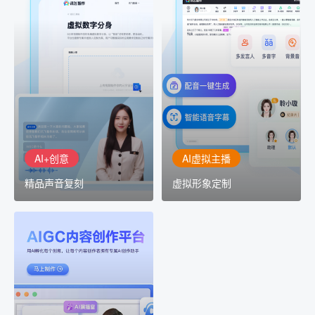
AI+创意
AI虚拟主播
精品声音复刻
虚拟形象定制
AI+创意：AIGC 能力集中
讯飞智作：让每一个内容
展示窗口，体验 AIGC 给
创作者高效生产灵活定制
生活和生产带来的改变
AI+创意
AI虚拟主播
精品声音复刻
虚拟形象定制
AIGC平台
用AI孵化每个创意
讯飞AIGC平台：让每个创