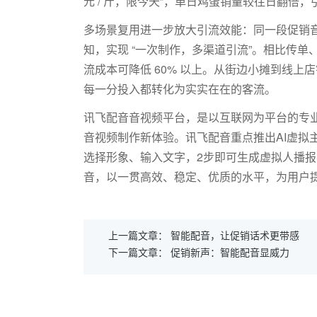
元
/
斤，限今天”，单日鸡蛋销量较往日翻倍，
多场景复用进一步放大引流效能：同一段促销
知，实现
“一次制作，多渠道引流”。相比传
流成本可降低
60%
以上。从街边小摊到线上店
每一分投入都转化为实实在在的客流。
讯飞配音音视频平台，是以互联网为平台的专业
音视频制作新体验。讯飞配音重点推出AI虚拟
选择形象、输入文字，2步即可生成虚拟人播
音，以一贯高效、稳定、优质的水平，为用户
上一篇文章：
智能配音，让促销话术更带感
下一篇文章：
促销新声：智能配音显威力