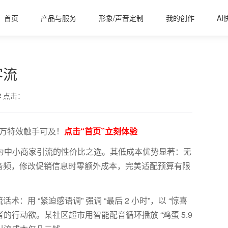
首页
产品与服务
形象/声音定制
我的创作
AI
客流
作
点击：
百万特效触手可及！
点击“首页”立刻体验
，成为中小商家引流的性价比之选。其低成本优势显著：无
音频，修改促销信息时零额外成本，完美适配预算有限
流话术：用
“紧迫感语调” 强调 “最后
2
小时”，以 “惊喜
者的行动欲。某社区超市用智能配音循环播放 “鸡蛋
5.9