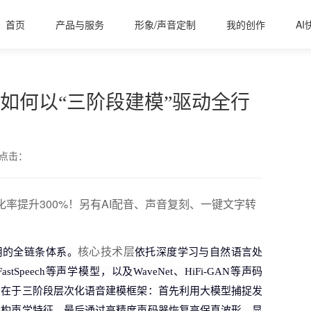
首页
产品与服务
形象/声音定制
我的创作
AI
，如何以“三阶段建模”驱动全行
点击：
化率提升300%！另有AI配音、声音复刻、一键文字转
核心技术层
用的全链条体系。
依托深度学习与自然语言处
tSpeech等声学模型，以及WaveNet、HiFi-GAN等声码
破在于三阶段层次化语音建模框架：首先利用大模型捕捉发
重构声学特征，最后通过高精度声码器恢复高保真波形，显