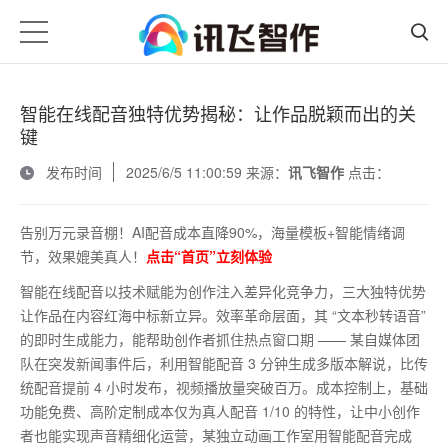
智能在线配音独特优势揭秘：让作品脱颖而出的关
键
发布时间
2025/6/5 11:00:59 来源：
讯飞智作
点击：
告别万元录音棚！AI配音成本直降90%，海量模板+智能情绪调
节，效果媲美真人！
点击“首页”立刻体验
智能在线配音以技术赋能为创作注入差异化竞争力，三大独特优势
让作品在内容红海中标新立异。效率革命层面，其
“文本秒转语音”
的即时生成能力，能帮助创作者抓住热点窗口期 —— 某自媒体团
队在突发新闻事件后，利用智能配音
3
分钟生成多版本解说，比传
统配音提前
4
小时发布，视频播放量突破百万。成本控制上，基础
功能免费、高阶定制成本仅为真人配音
1/10
的特性，让中小创作
者也能实现声音精细化运营，某独立动画工作室用智能配音完成