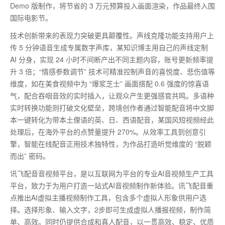
Demo
版制作，将节省的
3
万元预算投入画面渲染，作品最终入围
国际电影节。
技术创新带来的表现力突破更具颠覆性。声线克隆功能支持用户上
传
5
分钟语音生成专属数字声库，某知识博主用自己的声线定制
AI
分身，实现
24
小时不间断产出不同主题内容，账号更新频率提
升
3
倍；“情感参数调节” 技术可精准控制声音的喜悦度、悲伤值等
维度，如在美食视频中为 “爆浆芝士” 画面搭配
0.6
强度的惊喜语
气，配合吞咽音效的实时插入，让观众产生更强感官共鸣。多语种
实时转换功能则打破文化壁垒，跨境创作者通过智能配音将中文脚
本一键转化为带本土俚语的英、日、西语配音，某国风短视频经此
处理后，在海外平台的点赞量提升
270%
。从效率工具到创意引
擎，智能在线配音正用技术独特性，为作品打造听觉维度的 “脱颖
而出” 密码。
讯飞配音音视频平台，是以互联网为平台的专业AI音视频生产工具
平台，致力于为用户打造一站式AI音视频制作新体验。讯飞配音重
点推出AI虚拟主播视频制作工具，包含多个虚拟人形象供用户选
择。选择形象、输入文字，2步即可生成虚拟人播报视频，制作简
单、高效。同时仍提供合成和真人配音，以一贯高效、稳定、优质