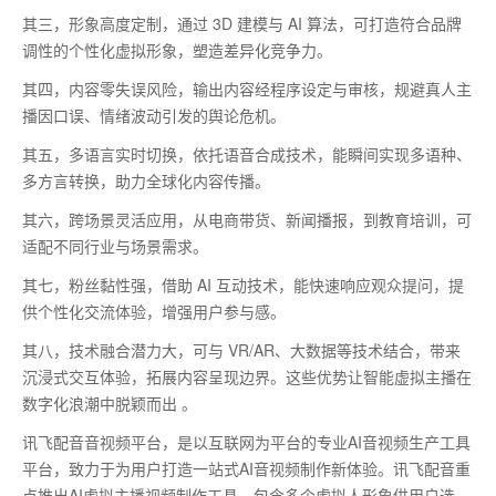
其三，形象高度定制，通过
3D
建模与
AI
算法，可打造符合品牌
调性的个性化虚拟形象，塑造差异化竞争力。
其四，内容零失误风险，输出内容经程序设定与审核，规避真人主
播因口误、情绪波动引发的舆论危机。
其五，多语言实时切换，依托语音合成技术，能瞬间实现多语种、
多方言转换，助力全球化内容传播。
其六，跨场景灵活应用，从电商带货、新闻播报，到教育培训，可
适配不同行业与场景需求。
其七，粉丝黏性强，借助
AI
互动技术，能快速响应观众提问，提
供个性化交流体验，增强用户参与感。
其八，技术融合潜力大，可与
VR/AR
、大数据等技术结合，带来
沉浸式交互体验，拓展内容呈现边界。这些优势让智能虚拟主播在
数字化浪潮中脱颖而出 。
讯飞配音音视频平台，是以互联网为平台的专业AI音视频生产工具
平台，致力于为用户打造一站式AI音视频制作新体验。讯飞配音重
点推出AI虚拟主播视频制作工具，包含多个虚拟人形象供用户选