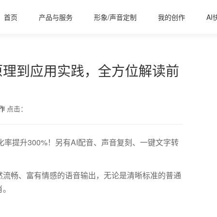
首页
产品与服务
形象/声音定制
我的创作
AI
原理到应用实践，全方位解读前
作
点击：
化率提升300%！另有AI配音、声音复刻、一键文字转
然流畅、富有情感的语音输出，无论是清晰标准的普通
肖。