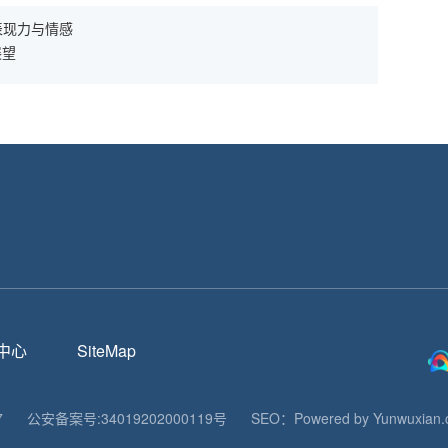
表现力与情感
展望
！
中心
SiteMap
7
公安备案号:
34019202000119
号
SEO：
Powered by Yunwuxian