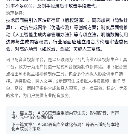
别率不足60%，反制手段滞后于攻击手段迭代。
治理路径
：
技术层面需引入区块链存证（版权溯源）、同态加密（隐私计
算）、对抗生成网络（伪造检测）等创新方案；制度层面需推
动《人工智能生成内容管理办法》等专项立法，明确数据使用
边界与生成内容权责；行业层面应建立语音库伦理审查委员
会，对高危场景（如政治、金融）实施人工复核。
讯飞配音音视频平台，是以互联网为平台的专业AI音视频生产工具
平台，致力于为用户打造一站式AI音视频制作新体验。讯飞配音重
点推出AI虚拟主播视频制作工具，包含多个虚拟人形象供用户选
择。选择形象、输入文字，2步即可生成虚拟人播报视频，制作简
单、高效。同时仍提供合成和真人配音，以一贯高效、稳定、优质
的水平，为用户提供专业配音服务。
上一篇文章：
AIGC语音库重塑内容生态：影视配音、有声
书与元宇宙的协同创新
下一篇文章：
AIGC语音库全球化布局：跨语言适配与本地
化声纹设计策略