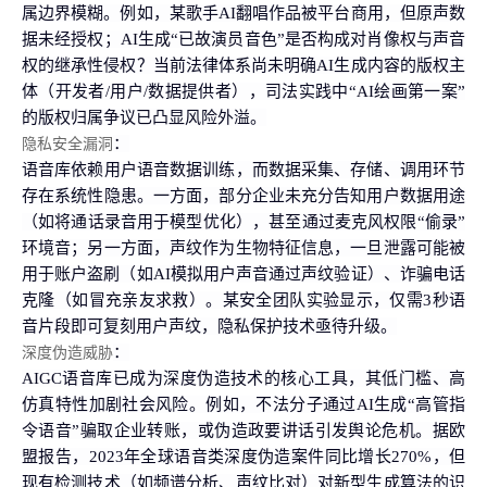
属边界模糊。例如，某歌手AI翻唱作品被平台商用，但原声数
据未经授权；AI生成“已故演员音色”是否构成对肖像权与声音
权的继承性侵权？当前法律体系尚未明确AI生成内容的版权主
体（开发者/用户/数据提供者），司法实践中“AI绘画第一案”
的版权归属争议已凸显风险外溢。
隐私安全漏洞
：
语音库依赖用户语音数据训练，而数据采集、存储、调用环节
存在系统性隐患。一方面，部分企业未充分告知用户数据用途
（如将通话录音用于模型优化），甚至通过麦克风权限“偷录”
环境音；另一方面，声纹作为生物特征信息，一旦泄露可能被
用于账户盗刷（如AI模拟用户声音通过声纹验证）、诈骗电话
克隆（如冒充亲友求救）。某安全团队实验显示，仅需3秒语
音片段即可复刻用户声纹，隐私保护技术亟待升级。
深度伪造威胁
：
AIGC语音库已成为深度伪造技术的核心工具，其低门槛、高
仿真特性加剧社会风险。例如，不法分子通过AI生成“高管指
令语音”骗取企业转账，或伪造政要讲话引发舆论危机。据欧
盟报告，2023年全球语音类深度伪造案件同比增长270%，但
现有检测技术（如频谱分析、声纹比对）对新型生成算法的识