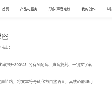
首页
产品与服务
形象/声音定制
我的创作
AI
解密
作
点击：
化率提升300%！另有AI配音、声音复刻、一键文字转
发声链路，将文本符号转化为自然语音，其核心原理可