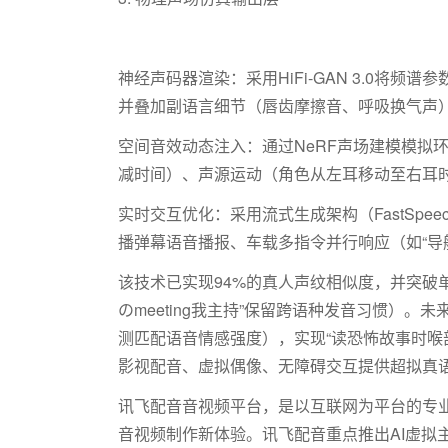
神经声码器渲染：采用
HiFi-GAN 3.0
将频谱参
并叠加副语言细节（唇齿摩擦音、呼吸换气声
空间音效动态注入：通过
NeRF
声场建模模拟环
减时间）、声源运动（角色从左耳移动至右耳时
实时交互优化：采用流式生成架构（
FastSpeec
播弹幕语音播报、车载多指令并行响应（如“导
该技术已实现
94%
的真人声纹相似度，并突破
の
meeting
我主持”保留跨语种发音习惯）。未
测匹配语音情感强度），实现“读恐怖故事时喉
影视配音、虚拟偶像、无障碍交互提供超拟真
讯飞配音音视频平台，是以互联网为平台的专业
音视频制作新体验。讯飞配音重点推出AI虚拟