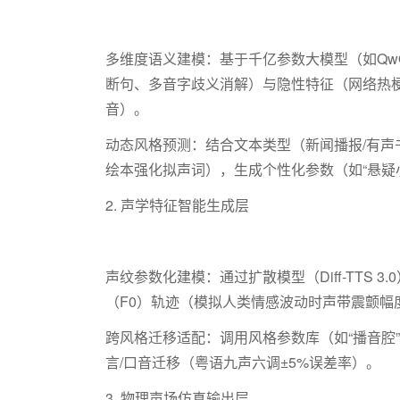
多维度语义建模：基于千亿参数大模型（如
Qw
断句、多音字歧义消解）与隐性特征（网络热梗
音）。
动态风格预测：结合文本类型（新闻播报
/
有声
绘本强化拟声词），生成个性化参数（如“悬疑
2.
声学特征智能生成层
声纹参数化建模：通过扩散模型（
Diff-TTS 3.0
（
F0
）轨迹（模拟人类情感波动时声带震颤幅
跨风格迁移适配：调用风格参数库（如
“播音腔
言
/
口音迁移（粤语九声六调±
5%
误差率）。
3.
物理声场仿真输出层