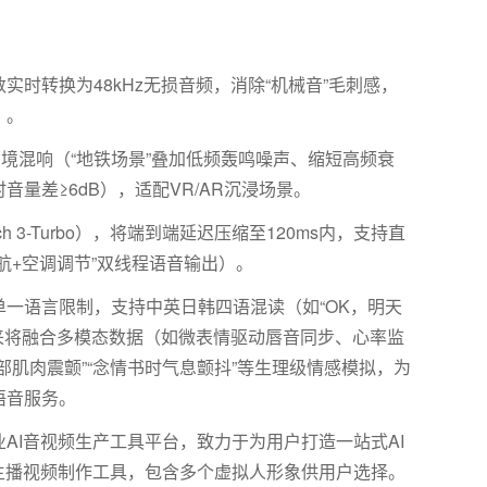
数实时转换为
48kHz
无损音频，消除“机械音”毛刺感，
）。
境混响（“地铁场景”叠加低频轰鸣噪声、缩短高频衰
音量差≥
6dB
），适配
VR/AR
沉浸场景。
h 3-Turbo
），将端到端延迟压缩至
120ms
内，支持直
航
+
空调调节”双线程语音输出）。
单一语言限制，支持中英日韩四语混读（如“
OK
，明天
来将融合多模态数据（如微表情驱动唇音同步、心率监
部肌肉震颤”“念情书时气息颤抖”等生理级情感模拟，为
语音服务。
AI音视频生产工具平台，致力于为用户打造一站式AI
主播视频制作工具，包含多个虚拟人形象供用户选择。