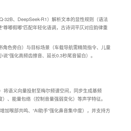
Q-32B
、
DeepSeek-R1
）解析文本的显性规则（语法
“尊嘟假嘟”匹配年轻化语调，古诗词平仄对应韵律重
书角色旁白）与目标场景（车载导航需精简指令、儿童
小说”强化高频齿擦音、延长
0.3
秒尾音留白）。
）将语义向量投射至梅尔频谱空间，同步生成基频
度）、能量包络（控制音量强弱变化）等声学特征。
”增加喉部共鸣、“
AI
助手”强化鼻音集中度），并支持方