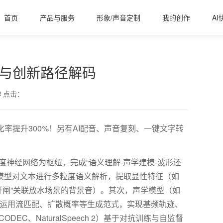
首页
产品与服务
形象/声音定制
我的创作
AI
理与创新路径解码
作
点击：
化率提升300%！另有AI配音、声音复刻、一键文字转
度神经网络为枢纽，完成“语义理解
-
声学建模
-
波形还
模型对文本进行多粒度语义解析，提取显性特征（如
“开闸”关联放水场景的背景音）。其次，声学模型（如
运用流匹配、扩散概率等生成范式，实现基频轨迹、
CODEC
、
NaturalSpeech 2
）基于对抗训练与自监督