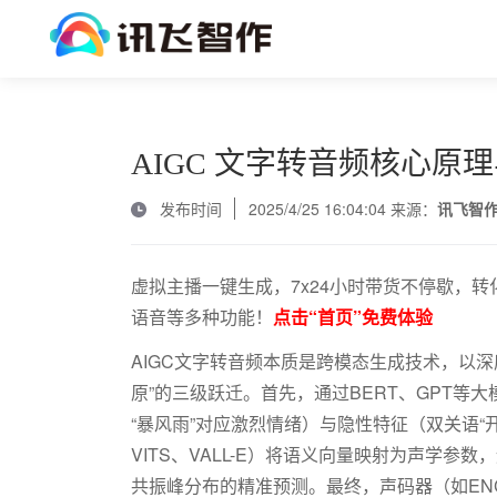
AIGC 文字转音频核心原
发布时间
2025/4/25 16:04:04 来源：
讯飞智
虚拟主播一键生成，7x24小时带货不停歇，转
语音等多种功能！
点击“首页”免费体验
AIGC
文字转音频本质是跨模态生成技术，以深
原”的三级跃迁。首先，通过
BERT
、
GPT
等大
“暴风雨”对应激烈情绪）与隐性特征（双关语
VITS
、
VALL-E
）将语义向量映射为声学参数，
共振峰分布的精准预测。最终，声码器（如
EN