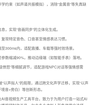
学约束（如声道共振模拟），消除“金属音”等失真缺
信息，实现
“音画同步”的立体化生成。
，复现特定音色、口音甚至情感表达习惯。
缩至
300ms
内，适配直播、车载等强时效场景。
型参数缩减
90%
，推动边缘端（如智能手表）落地。
级愤怒”等细腻调节，适配游戏
NPC
对话等强情感需
突破“以声拟人”的局限，通过跨文化声学迁移，实现“以声
环境音
+
旁白）等创新形态。
AI音视频生产工具平台，致力于为用户打造一站式AI