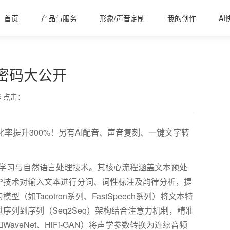
首页
产品与服务
形象/声音定制
我的创作
AI
术密码大公开
作
点击：
化率提升300%！另有AI配音、声音复刻、一键文字转
学习与自然语言处理技术。其核心流程涵盖文本预处
P
技术对输入文本进行分词、词性标注及韵律分析，提
习模型（如
Tacotron
系列、
FastSpeech
系列）将文本特
过序列到序列（
Seq2Seq
）架构结合注意力机制，精准
如
WaveNet
、
HiFi-GAN
）将声学参数转换为连续音频