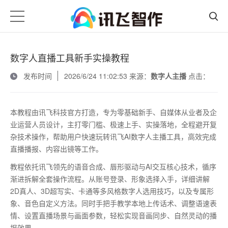
数字人直播工具新手实操教程
发布时间
2026/6/24 11:02:53 来源：
数字人主播
点击：
本教程由讯飞科技官方打造，专为零基础新手、自媒体从业者及企
业运营人员设计，主打零门槛、极速上手、实操落地，全程避开复
杂技术操作，帮助用户快速玩转讯飞
AI
数字人主播工具，高效完成
直播播报、内容出镜等工作。
教程依托讯飞领先的语音合成、唇形驱动与
AI
交互核心技术，循序
渐进拆解全套操作流程。从账号登录、形象选择入手，详细讲解
2D
真人、
3D
超写实、卡通等多风格数字人选用技巧，以及专属形
象、音色自定义方法。同时手把手教学本地上传话术、调整语速表
情、设置直播场景与画面参数，轻松实现音画同步、自然灵动的播
报效果。