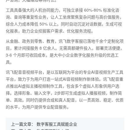
工具具备强大的人机协同能力，可独立承接
60%-80%
标准化咨
询、查询等重复性业务，让人工坐席聚焦复杂问题与高价值服务，
综合人力成本降低
50%
以上。同时自动沉淀对话数据，生成可视
化报表，助力企业挖掘客户需求、优化服务流程。
从金融、政务到零售、教育，讯飞数字客服已落地千余个定制化项
目，累计间接服务
8
亿余人。无需高额硬件投入，部署灵活便捷，
3-6
个月即可收回成本，是大中小企业数字化服务升级的优选工
具。
讯飞配音音视频平台，是以互联网为平台的专业AI音视频生产工具
平台，致力于为用户打造一站式AI音视频制作新体验。讯飞配音重
点推出AI虚拟主播视频制作工具，包含多个虚拟人形象供用户选
择。选择形象、输入文字，2步即可生成虚拟人播报视频，制作简
单、高效。同时仍提供合成和真人配音，以一贯高效、稳定、优质
的水平，为用户提供专业配音服务。
上一篇文章：
数字客服工具赋能企业