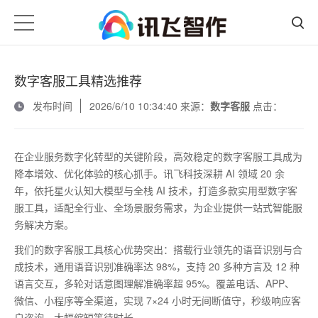
数字客服工具精选推荐
发布时间
2026/6/10 10:34:40 来源：
数字客服
点击：
在企业服务数字化转型的关键阶段，高效稳定的数字客服工具成为
降本增效、优化体验的核心抓手。讯飞科技深耕
AI
领域
20
余
年，依托星火认知大模型与全栈
AI
技术，打造多款实用型数字客
服工具，适配全行业、全场景服务需求，为企业提供一站式智能服
务解决方案。
我们的数字客服工具核心优势突出：搭载行业领先的语音识别与合
成技术，通用语音识别准确率达
98%
，支持
20
多种方言及
12
种
语言交互，多轮对话意图理解准确率超
95%
。覆盖电话、
APP
、
微信、小程序等全渠道，实现
7
×
24
小时无间断值守，秒级响应客
户咨询，大幅缩短等待时长。