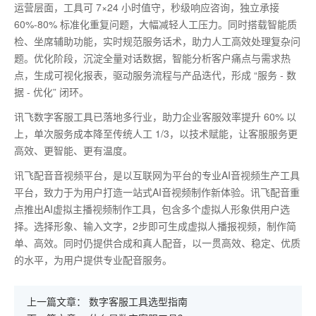
运营层面，工具可
7
×
24
小时值守，秒级响应咨询，独立承接
60%-80%
标准化重复问题，大幅减轻人工压力。同时搭载智能质
检、坐席辅助功能，实时规范服务话术，助力人工高效处理复杂问
题。优化阶段，沉淀全量对话数据，智能分析客户痛点与需求热
点，生成可视化报表，驱动服务流程与产品迭代，形成 “服务
-
数
据
-
优化” 闭环。
讯飞数字客服工具已落地多行业，助力企业客服效率提升
60%
以
上，单次服务成本降至传统人工
1/3
，以技术赋能，让客服服务更
高效、更智能、更有温度。
讯飞配音音视频平台，是以互联网为平台的专业AI音视频生产工具
平台，致力于为用户打造一站式AI音视频制作新体验。讯飞配音重
点推出AI虚拟主播视频制作工具，包含多个虚拟人形象供用户选
择。选择形象、输入文字，2步即可生成虚拟人播报视频，制作简
单、高效。同时仍提供合成和真人配音，以一贯高效、稳定、优质
的水平，为用户提供专业配音服务。
上一篇文章：
数字客服工具选型指南