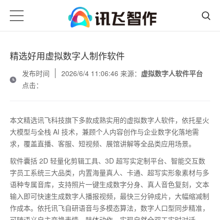
精选好用虚拟数字人制作软件
发布时间
2026/6/4 11:06:46 来源：
虚拟数字人软件平台
点击：
本文精选讯飞科技旗下多款成熟实用的虚拟数字人软件，依托星火
大模型与全栈
AI
技术，兼顾个人内容创作与企业数字化落地需
求，覆盖直播、客服、短视频、展馆讲解等全品类应用场景。
软件囊括
2D
轻量化剪辑工具、
3D
超写实定制平台、智能交互数
字员工系统三大品类，内置海量真人、卡通、超写实形象素材与多
语种专属音库，支持照片一键生成数字分身、真人音色复刻，文本
输入即可快速生成数字人播报视频，最快三分钟成片，大幅缩减制
作成本。依托讯飞自研语音与多模态算法，数字人口型同步精准，
可随语义自主变换表情、肢体动作，实现自然全双工实时对话。