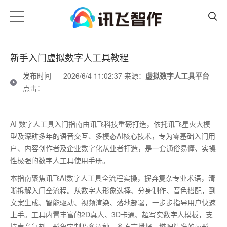
新手入门虚拟数字人工具教程
发布时间
2026/6/4 11:02:37 来源：
虚拟数字人工具平台
点击：
AI
数字人工具入门指南由讯飞科技重磅打造，依托讯飞星火大模
型及深耕多年的语音交互、多模态
AI
核心技术，专为零基础入门用
户、内容创作者及企业数字化从业者打造，是一套通俗易懂、实操
性极强的数字人工具使用手册。
本指南聚焦讯飞
AI
数字人工具全流程实操，摒弃复杂专业术语，清
晰拆解入门全流程。从数字人形象选择、分身制作、音色搭配，到
文案生成、智能驱动、视频渲染、落地部署，一步步指导用户快速
上手。工具内置丰富的
2D
真人、
3D
卡通、超写实数字人模板，支
持声音复刻、形象定制及多语种、多方言播报，搭配精准的唇形、